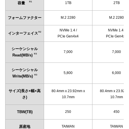
※1
容量
1TB
2TB
フォームファクター
M.2 2280
M.2 2280
NVMe 1.4 /
NVMe 1.4 /
※2
インターフェイス
PCIe Gen4x4
PCIe Gen4x4
シーケンシャル
7,000
7,000
※3
Read(MB/s)
シーケンシャル
5,800
6,000
※3
Write(MB/s)
サイズ(長さ×幅×高
80.4mm x 23.92mm x
80.4mm x 23.92m
さ)
10.7mm
10.7mm
TBW(TB)
250
450
原産地
TAIWAN
TAIWAN