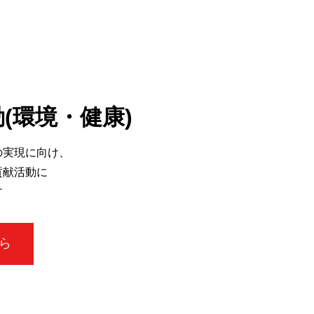
動(環境・健康)
の実現に向け、
貢献活動に
す
ら